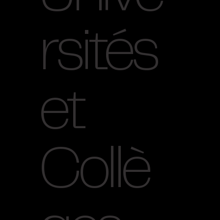
rsités
et
Collè