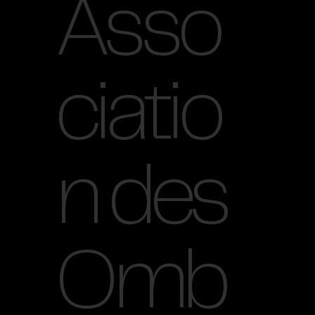
Asso
ciatio
n des
Omb