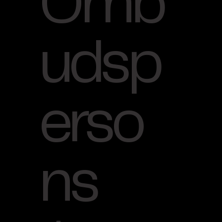
Omb
udsp
erso
ns